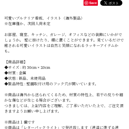
Save
可愛いブルテリア看板、イラスト（海外製品）
※在庫僅か、次回入荷未定
お部屋、寝室、キッチン、ガレージ、オフィスなどの装飾にいかがで
しょうか。 壁に掛けたり、棚に置くことができます。見ているだけで
癒される可愛いイラストは自然と笑顔になれるラッキーアイテムか
も。
【商品詳細】
◆サイズ : 約 30cm × 20cm
◆材質 : 金属
◆状態 : 新品、未使用品
◆製品特性 : 壁面取付け用のフック穴が開いています。
※商品は海外から送られてくるため、材質の特性上、若干の反りや細
かな傷などが生じる場合がございます。
つきましては、上記内容をご理解、ご了承いただいた上で、ご注文頂
きますようお願い申し上げます。
※商品は１個です
※商品は「レターパックライト」で発送致します（速達に準ずる速