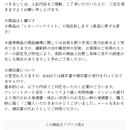
つきましては、上記内容をご理解、ご了承いただいた上で、ご注文頂
きますようお願い申し上げます。
※商品は１個です
※商品は「レターパックライト」で発送致します（速達に準ずる速
さ）
※通常商品の商品画像に関しては出来る限り忠実に表示出来るよう努
めておりますが、撮影時の光や梱包材の反射、お客様がご利用のモニ
ターの設定及び特性により、実際の商品と比較し色味に若干の誤差が
生じる場合がありますこと予めご了承ください。
※領収書について
大変恐れ入りますが、BASEでは請求書や領収書の発行を行っており
ませんので、
基本的には、以下の内容でご対応をいただく必要がございます。
クレジットカード会社・キャリアより届く利用明細・コンビニや銀行
より発行される受領書・後払い決済でのお支払い時の受領書と、購入
時に届く「ご購入いただきありがとうございました」メールをあわせ
て、領収書の代わりとしてご利用ください。
この商品をアプリで見る