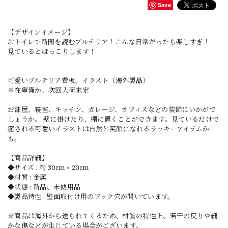
Save
【デザインイメージ】
おトイレで新聞を読むブルテリア！こんな日常だったら楽しすぎ！
見ているとほっこりします！
可愛いブルテリア看板、イラスト（海外製品）
※在庫僅か、次回入荷未定
お部屋、寝室、キッチン、ガレージ、オフィスなどの装飾にいかがで
しょうか。 壁に掛けたり、棚に置くことができます。見ているだけで
癒される可愛いイラストは自然と笑顔になれるラッキーアイテムか
も。
【商品詳細】
◆サイズ : 約 30cm × 20cm
◆材質 : 金属
◆状態 : 新品、未使用品
◆製品特性 : 壁面取付け用のフック穴が開いています。
※商品は海外から送られてくるため、材質の特性上、若干の反りや細
かな傷などが生じている場合がございます。